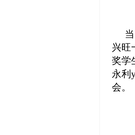
当
兴旺
奖学
永利
会。