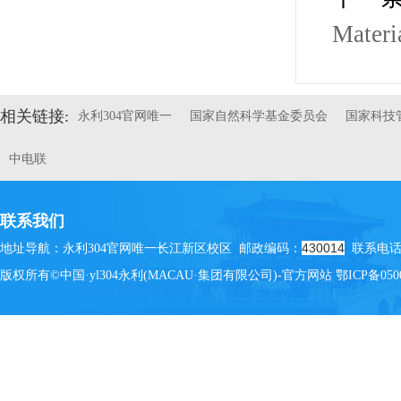
Mate
相关链接:
永利304官网唯一
国家自然科学基金委员会
国家科技
中电联
联系我们
430014
地址导航：永利304官网唯一长江新区校区 邮政编码：
联系电话：(
版权所有©中国·yl304永利(MACAU·集团有限公司)-官方网站
鄂ICP备050