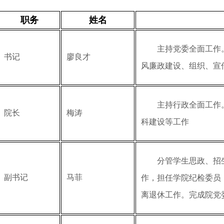
职务
姓名
主持党委全面工作
书记
廖良才
风廉政建设、组织、宣
主持行政全面工作
院长
梅涛
科建设等工作
分管学生思政、招
副书记
马菲
作，担任学院纪检委员
离退休工作。完成院党