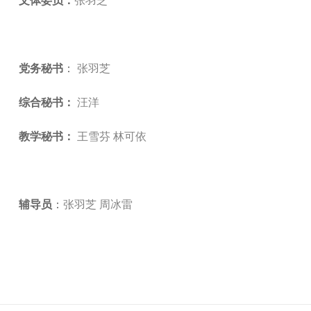
文体委员：
张羽芝
党务秘书
：
张羽芝
综合秘书：
汪洋
教学秘书：
王雪芬 林可依
辅导员
：
张羽芝 周冰雷