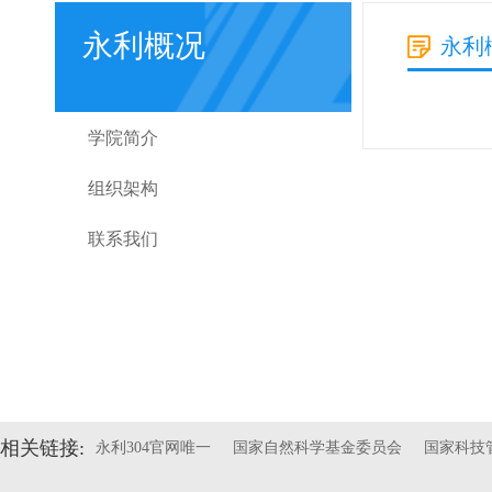
永利概况
永利
学院简介
组织架构
联系我们
相关链接:
永利304官网唯一
国家自然科学基金委员会
国家科技