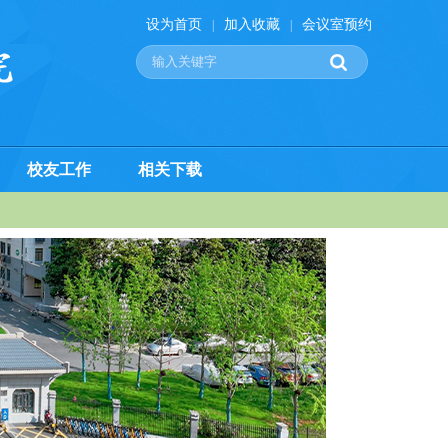
设为首页
加入收藏
会议室预约
|
|
校友工作
相关下载