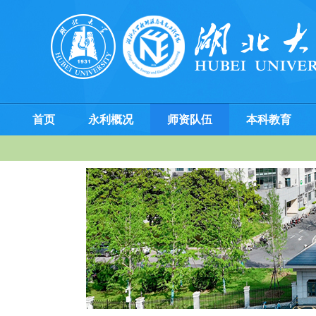
首页
永利概况
师资队伍
本科教育