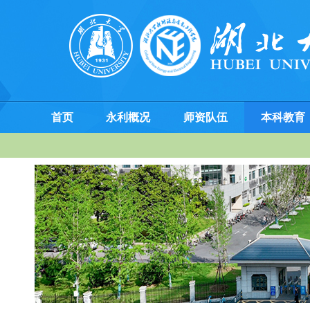
首页
永利概况
师资队伍
本科教育