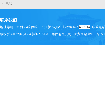
中电联
联系我们
430014
地址导航：永利304官网唯一长江新区校区 邮政编码：
联系电话：(
版权所有©中国·yl304永利(MACAU·集团有限公司)-官方网站
鄂ICP备050