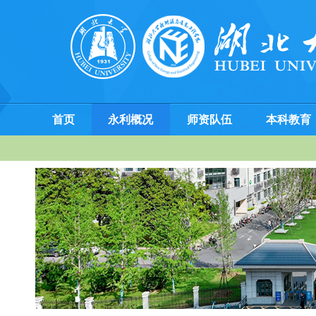
首页
永利概况
师资队伍
本科教育