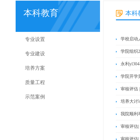
本科教育
本科
专业设置
学校启动
学院组织
专业建设
永利yl3
培养方案
学院开学
质量工程
审核评估
示范案例
培养大讨
我院顺利
审核评估
审核评估