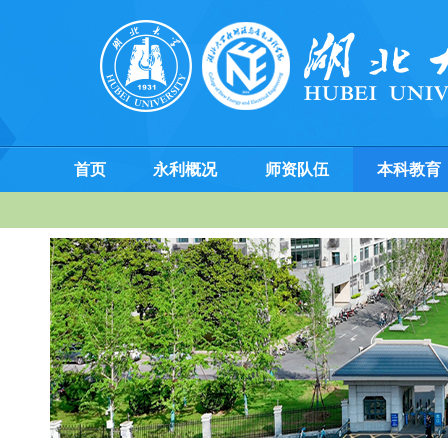
首页
永利概况
师资队伍
本科教育