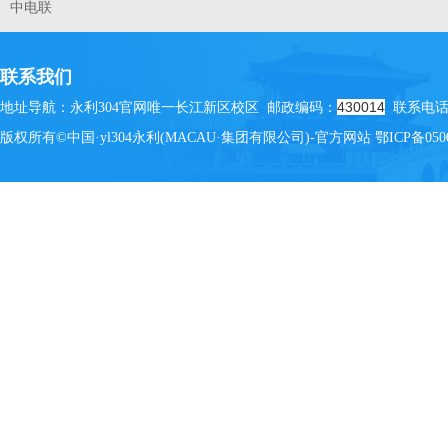
中电联
联系我们
430014
地址导航：永利304官网唯一长江新区校区 邮政编码：
联系电话：(
版权所有©中国·yl304永利(MACAU·集团有限公司)-官方网站
鄂ICP备050