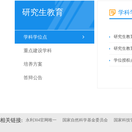
研究生教育
学科
学科学位点
研究生教
研究生教
重点建设学科
学位授权
培养方案
答辩公告
相关链接:
永利304官网唯一
国家自然科学基金委员会
国家科技