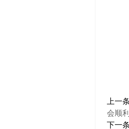
上一
会顺
下一