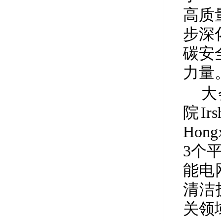
高质
步深
碳安
力量
大
院Irsh
Hon
3个
能电
清洁
关领