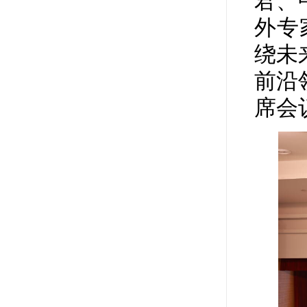
君、
外专
绕未
前沿
席会