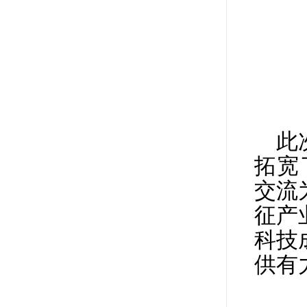
此
拓宽
交流
征产
科技
供有