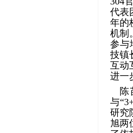
30
代表
年的
机制
参与
技镇
互动
进一
陈
与“
3
研究
旭两