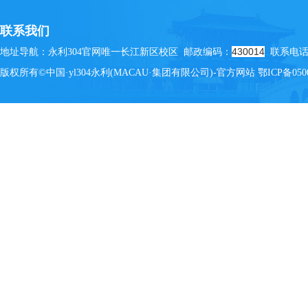
联系我们
430014
地址导航：永利304官网唯一长江新区校区 邮政编码：
联系电话：(
版权所有©中国·yl304永利(MACAU·集团有限公司)-官方网站
鄂ICP备050