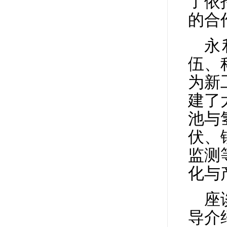
了依
的合
永
伍、
为新
建了
池与
伏、
监测
化与
座
导介