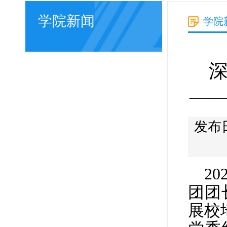
学院新闻
学院
——
发布
2
团团
展校