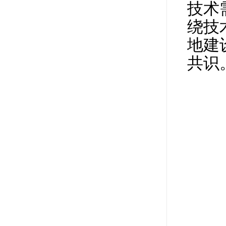
技术
绕技
地建
共识