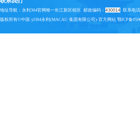
联系我们
430014
地址导航：永利304官网唯一长江新区校区 邮政编码：
联系电话：(
版权所有©中国·yl304永利(MACAU·集团有限公司)-官方网站
鄂ICP备050