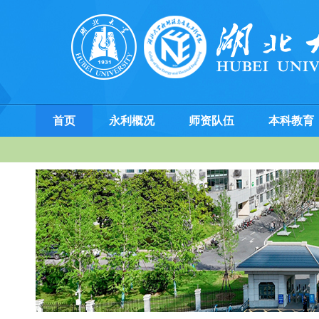
首页
永利概况
师资队伍
本科教育