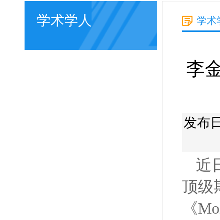
学术学人
学术
李
发布日
近
顶级
《
Moi