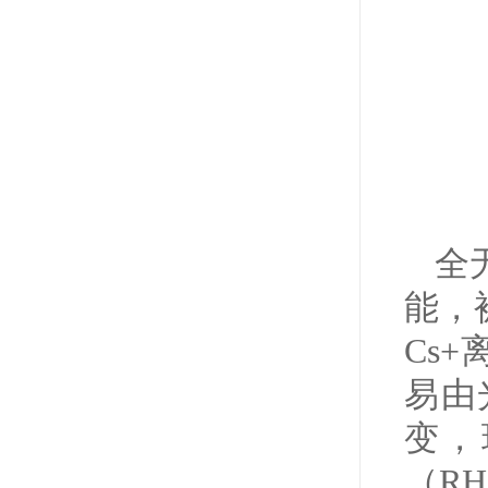
全
能，
Cs
易由
变，
（R