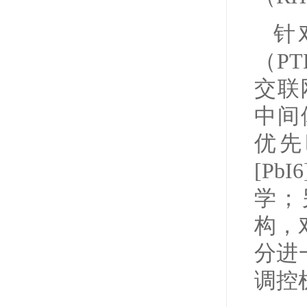
针
（P
交联
中间
优先
[Pb
学；另
构，
分进
调控