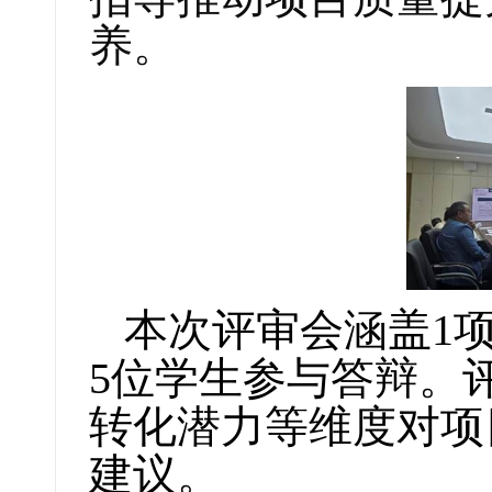
养。
本次评审会涵盖1
5位学生参与答辩。
转化潜力等维度对项
建议。