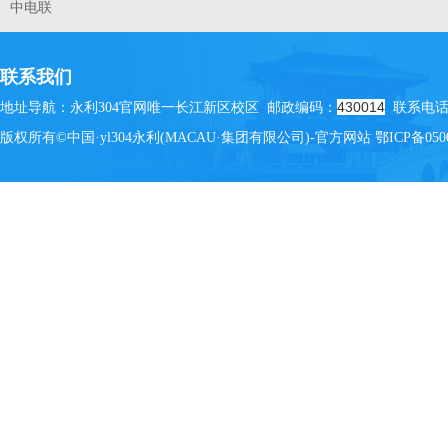
中电联
联系我们
430014
地址导航：永利304官网唯一长江新区校区 邮政编码：
联系电话：(
版权所有©中国·yl304永利(MACAU·集团有限公司)-官方网站
鄂ICP备050