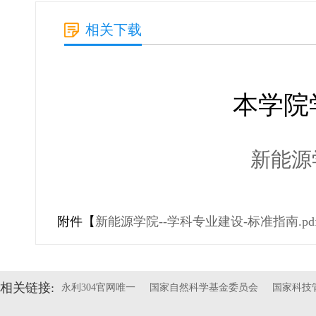
相关下载
本学院
新能源
附件【
新能源学院--学科专业建设-标准指南.pd
相关链接:
永利304官网唯一
国家自然科学基金委员会
国家科技