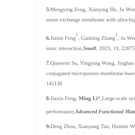
5.
Mengying Zeng, Xianying He, Ju Wen
anion exchange membrane with ultra-high
1
1
6.
Jiaxin Feng
, Ganbing Zhang
, Ju We
ionic interaction,
Small
, 2023, 19, 2207
7.
Qianwen Su, Yingying Wang, Jinghao
conjugated microporous membrane-based
141130
8.
Jiaxin Feng,
Ming Li
*,
Large‐scale sy
performance,
Advanced Functional Mate
9.
Deng Zhou, Xianyang Tan, Huimin Wu