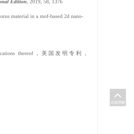
nal Edition
, 2019, 58, 1376
orus material in a mof-based 2d nano-
 and applications thereof，美国发明专利，