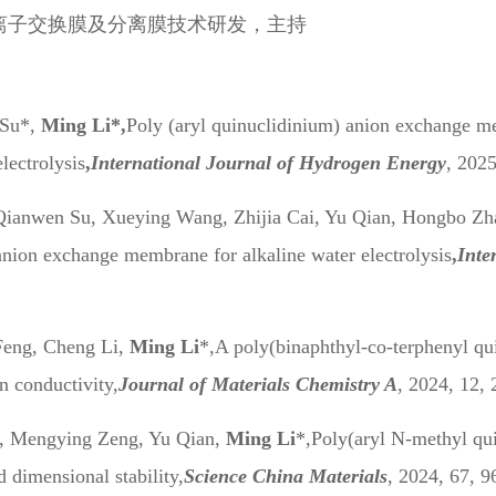
离子交换膜及分离膜技术研发，主持
 Su*,
Ming Li*,
Poly (aryl quinuclidinium) anion exchange me
lectrolysis
,
International Journal of Hydrogen Energy
, 2025
Qianwen Su, Xueying Wang, Zhijia Cai, Yu Qian, Hongbo Zh
anion exchange membrane for alkaline water electrolysis
,
Inte
eng, Cheng Li,
Ming Li
*,
A poly(binaphthyl-co-terphenyl q
on conductivity,
Journal of Materials Chemistry A
, 2024, 12,
, Mengying Zeng, Yu Qian,
Ming Li
*,
Poly(aryl N-methyl qu
d dimensional stability,
Science China Materials
, 2024, 67, 9