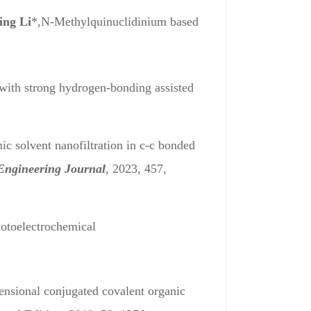
ng Li
*,
N-Methylquinuclidinium based
 with strong hydrogen-bonding assisted
nic solvent nanofiltration in c-c bonded
Engineering Journal
, 2023, 457,
otoelectrochemical
nsional conjugated covalent organic