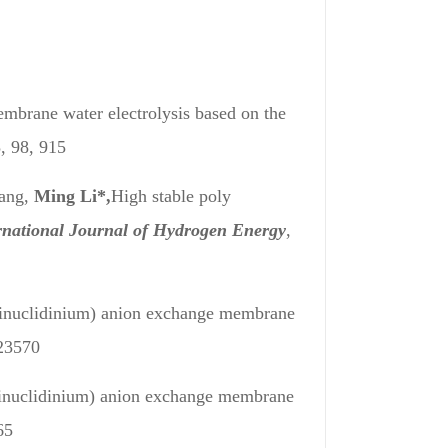
mbrane water electrolysis based on the
, 98, 915
ang,
Ming Li*,
High stable poly
rnational Journal of Hydrogen Energy
,
uinuclidinium) anion exchange membrane
 23570
inuclidinium) anion exchange membrane
65