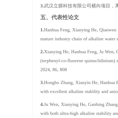
3.
武汉立膜科技有限公司横向项目，
五、
代表性论文
1.
Hanhua Feng, Xianying He, Qianwen
mature industry chain of alkaline water e
2.
Xianying He, Hanhua Feng, Ju Wen, 
(terphenyl-co-fluorene quinuclidinium) 
2024, 86, 808
3.
Hongbo Zhang, Xianyin He, Hanhua F
with excellent alkaline stability and ani
4.
Ju Wen, Xianying He, Ganbing Zhang
with both ultra-high alkaline stability an