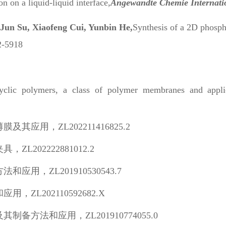
 on a liquid-liquid interface,
Angewandte Chemie Internatio
Jun Su, Xiaofeng Cui, Yunbin He,
Synthesis of a 2D phosph
2-5918
terocyclic polymers, a class of polymer membranes
应用，ZL202211416825.2
202222881012.2
用，ZL201910530543.7
L202110592682.X
方法和应用，ZL201910774055.0