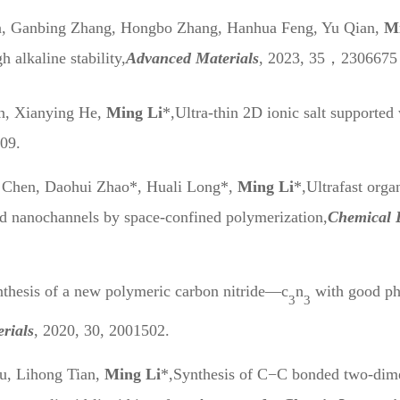
, Ganbing Zhang, Hongbo Zhang, Hanhua Feng, Yu Qian,
Mi
 alkaline stability,
A
dvanced Materials
, 2023, 35，2306675
n, Xianying He,
Ming Li
*,
Ultra-thin 2D ionic salt supported
509.
 Chen, Daohui Zhao*, Huali Long*,
Ming Li
*,
Ultrafast orga
 nanochannels by space-confined polymerization,
Chemical 
nthesis of a new polymeric carbon nitride—c
n
with good ph
3
3
rials
, 2020, 30, 2001502.
, Lihong Tian,
Ming Li
*,
Synthesis of C−C bonded two‐dime