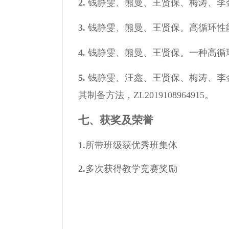
2
.
钱静雯、熊曼、王贤保、梅涛、李金华
3.
钱静雯、熊曼、王贤保。高循环性能锂
4.
钱静雯、熊曼、王贤保。一种高循环稳定
5.
钱静雯、汪鑫、王贤保、梅涛、李
其制备方法，ZL2019108964915。
七、
获奖及荣誉
1.
所带班级获优秀班集体
2.
多次获得教学竞赛奖励