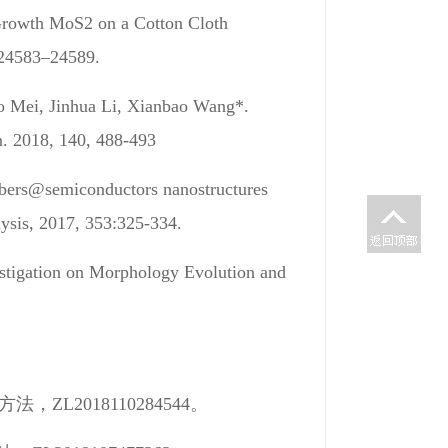
-Growth MoS2 on a Cotton Cloth
, 24583–24589.
o Mei, Jinhua Li, Xianbao Wang*.
on. 2018, 140, 488-493
ibers@semiconductors nanostructures
alysis, 2017, 353:325-334.
estigation on Morphology Evolution and
2018110284544。