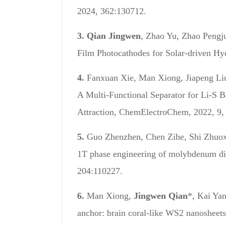
2024, 362:130712.
3.
Qian Jingwen
, Zhao Yu, Zhao Pengj
Film Photocathodes for Solar-driven H
4.
Fanxuan Xie, Man Xiong, Jiapeng Li
A Multi-Functional Separator for Li-S 
Attraction, ChemElectroChem, 2022, 9, 
5.
Guo Zhenzhen, Chen Zihe, Shi Zhuo
1T phase engineering of molybdenum dis
204
:110227.
6.
Man Xiong,
Jingwen Qian
*, Kai Ya
anchor: brain coral-like WS2 nanosheets