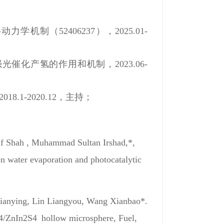
52406237），2025.01-
产氢的作用和机制，2023.06-
1-2020.12，主持；
af Shah , Muhammad Sultan Irshad,*,
 water evaporation and photocatalytic
Jianying, Lin Liangyou, Wang Xianbao*.
O4/ZnIn2S4 hollow microsphere
, Fuel,