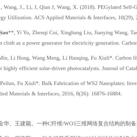
, Wang, J., Li, J, Qian J, Wang, X. (2018). PEGylated Self
rgy Utilization. ACS Applied Materials & Interfaces, 10(29)
Qian
**, Yi Yu, Zhenqi Cui, Xinghang Liu, Jianying Wang, Ta
 cloth as a power generator for electricity generation. Carb
 Min, Li Hong, Wang Meng, Li Hanqing, Fu Xiuli*. Carbon f
r highly efficient solar-driven photocatalysts. Journal of Cat
 Peilun, Fu Xiuli*. Bulk Fabrication of WS2 Nanoplates: Inv
ed Materials & Interfaces, 2016, 8(26): 16876-16884.
王建颖。一种C纤维/WO3三维网络复合结构的制备方法，ZL