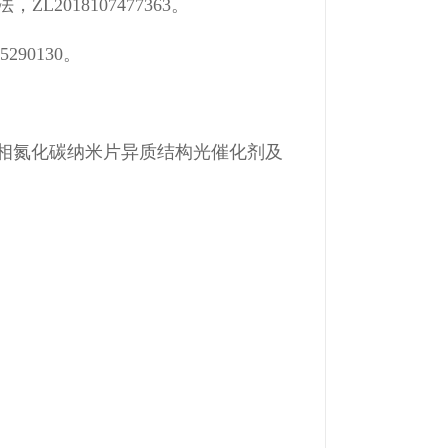
018107477363。
90130。
墨相氮化碳纳米片异质结构光催化剂及