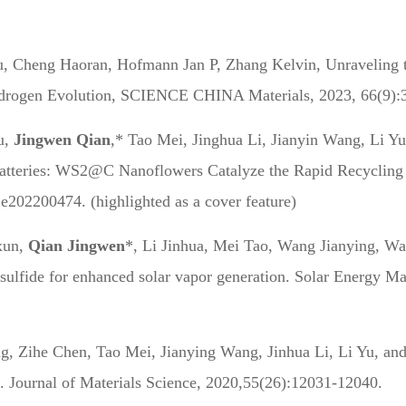
u, Cheng Haoran, Hofmann Jan P, Zhang Kelvin, Unraveling t
ydrogen Evolution, SCIENCE CHINA Materials, 2023, 66(9):
u,
Jingwen Qian
,* Tao Mei, Jinghua Li, Jianyin Wang, Li 
Batteries: WS2@C Nanoflowers Catalyze the Rapid Recycling 
e202200474. (highlighted as a cover feature)
xun,
Qian Jingwen
*, Li Jinhua, Mei Tao, Wang Jianying, Wa
ulfide for enhanced solar vapor generation.
Solar Energy Mat
ng, Zihe Chen, Tao Mei, Jianying Wang, Jinhua Li, Li Yu, an
. Journal of Materials Science, 2020,55(26):12031-12040.