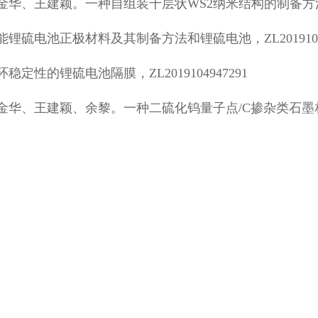
、王建颖。一种自组装千层状WS2纳米结构的制备方法，ZL2
硫电池正极材料及其制备方法和锂硫电池，ZL20191052
性的锂硫电池隔膜，ZL2019104947291
金华、王建颖、余黎。一种二硫化钨量子点/C掺杂类石