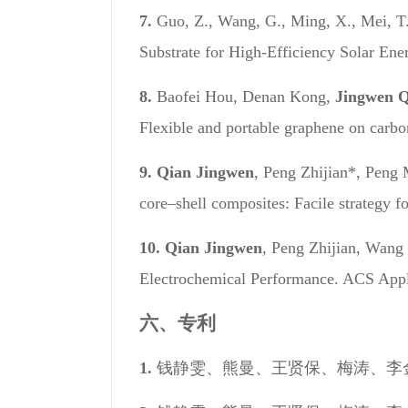
7.
Guo, Z., Wang, G., Ming, X., Mei, T.
Substrate for High-Efficiency Solar Ene
8.
Baofei Hou, Denan Kong,
Jingwen 
Flexible and portable graphene on carbon
9.
Qian Jingwen
, Peng Zhijian*, Peng
core–shell composites: Facile strategy fo
10.
Qian Jingwen
, Peng Zhijian, Wang
Electrochemical Performance. ACS Appli
六、专利
1.
钱静雯、熊曼、王贤保、梅涛、李金华、