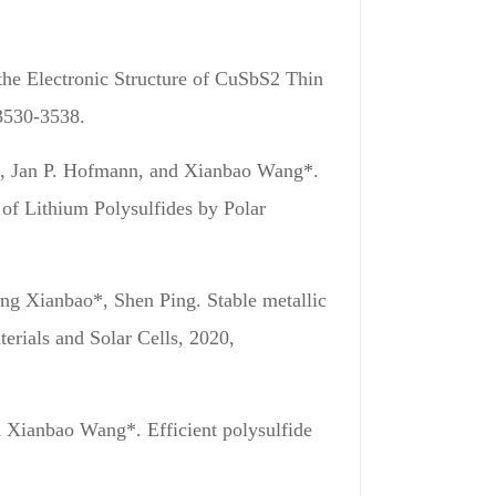
he Electronic Structure of CuSbS2 Thin
3530-3538.
Yu, Jan P. Hofmann, and Xianbao Wang*.
of Lithium Polysulfides by Polar
ng Xianbao*, Shen Ping. Stable metallic
erials and Solar Cells
, 2020,
d Xianbao Wang*. Efficient polysulfide