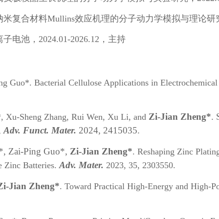
材料Mullins效应机理的分子动力学模拟与理论研究，201
，2024.01-2026.12，主持
ing Guo
*. Bacterial Cellulose Applications in Electrochemica
Zi-Jian Zheng
*
. 
*, Xu-Sheng Zhang, Rui Wen, Xu Li, and
,
Adv. Funct. Mater.
2024, 2415035.
*, Zai-Ping Guo*,
Zi-Jian Zheng*
.
Reshaping Zinc Plating
Adv. Mater.
 Zinc Batteries.
2023, 35, 2303550.
Zi-Jian Zheng*
.
Toward Practical High-Energy and High-Po