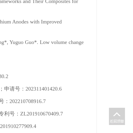
rameworks and Their Composites for
ithium Anodes with Improved
ang*, Yuguo Guo*. Low volume change
.2
202311401420.6
10708916.7
201910670409.7
0277909.4