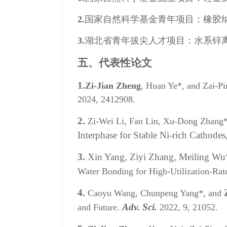
2.
国家自然科学基金青年项目：橡胶纳米复合
3.
湖北省青年拔尖人才项目：水系锌离子电池
五、代表性论文
1.
Zi‐Jian Zheng
, Huan Ye*, and Zai-P
2024, 2412908.
2.
Zi-Wei Li, Fan Lin, Xu-Dong Zhang
Interphase for Stable Ni-rich Cathodes
3
.
Xin Yang, Ziyi Zhang, Meiling Wu
Water Bonding for High-Utilization-Rate
4
.
Caoyu Wang, Chunpeng Yang*, and
Adv. Sci.
and Future.
2022, 9, 21052.