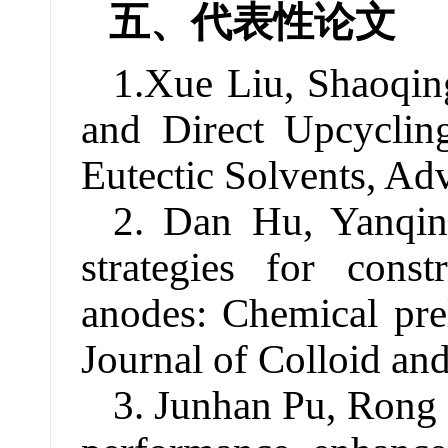
五、代表性论文
1.
Xue Liu
,
Shaoqin
and Direct Upcyclin
Eutectic Solvents,
Adv
2. Dan Hu,
Yanqi
strategies for const
anodes: Chemical prel
J
ournal of Colloid an
3. Junhan Pu, Rong