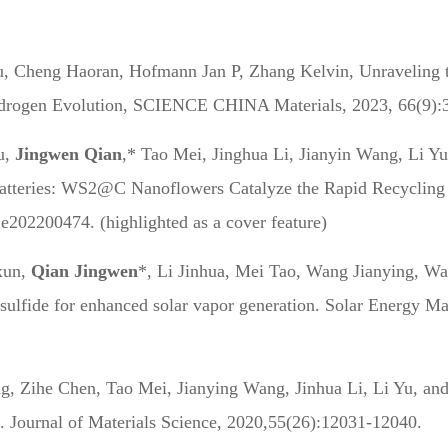
u, Cheng Haoran, Hofmann Jan P, Zhang Kelvin, Unraveling t
ydrogen Evolution, SCIENCE CHINA Materials, 2023, 66(9):
u,
Jingwen Qian
,* Tao Mei, Jinghua Li, Jianyin Wang, Li 
Batteries: WS2@C Nanoflowers Catalyze the Rapid Recycling 
e202200474. (highlighted as a cover feature)
xun,
Qian Jingwen
*, Li Jinhua, Mei Tao, Wang Jianying, Wa
ulfide for enhanced solar vapor generation.
Solar Energy Mat
ng, Zihe Chen, Tao Mei, Jianying Wang, Jinhua Li, Li Yu, an
. Journal of Materials Science, 2020,55(26):12031-12040.