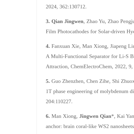
2024, 362:130712.
3.
Qian Jingwen
, Zhao Yu, Zhao Pengj
Film Photocathodes for Solar-driven H
4.
Fanxuan Xie, Man Xiong, Jiapeng Li
A Multi-Functional Separator for Li-S 
Attraction, ChemElectroChem, 2022, 9, 
5.
Guo Zhenzhen, Chen Zihe, Shi Zhuo
1T phase engineering of molybdenum dis
204
:110227.
6.
Man Xiong,
Jingwen Qian
*, Kai Ya
anchor: brain coral-like WS2 nanosheets