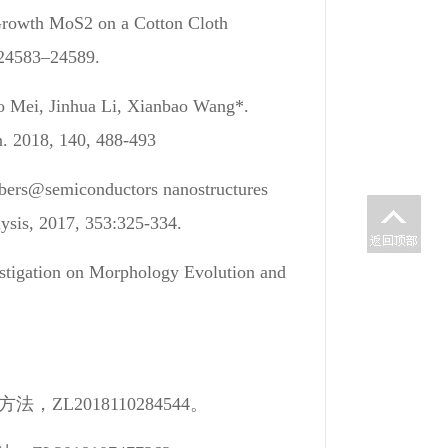
-Growth MoS2 on a Cotton Cloth
, 24583–24589.
o Mei, Jinhua Li, Xianbao Wang*.
on. 2018, 140, 488-493
ibers@semiconductors nanostructures
alysis, 2017, 353:325-334.
estigation on Morphology Evolution and
2018110284544。