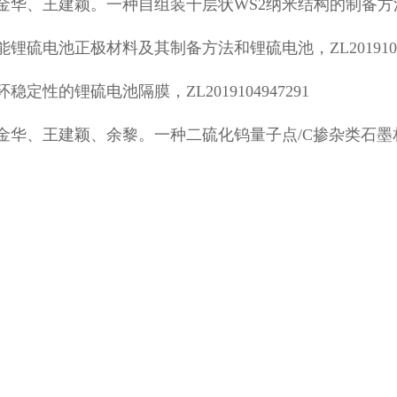
、王建颖。一种自组装千层状WS2纳米结构的制备方法，ZL2
硫电池正极材料及其制备方法和锂硫电池，ZL20191052
性的锂硫电池隔膜，ZL2019104947291
金华、王建颖、余黎。一种二硫化钨量子点/C掺杂类石