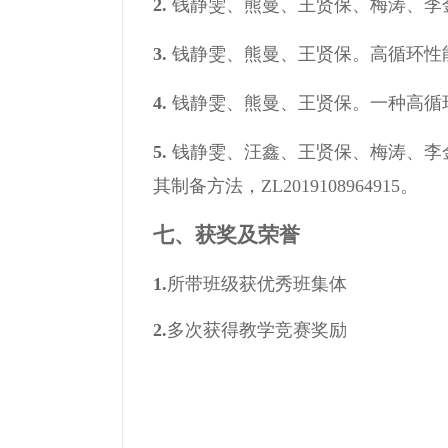
2
.
钱静雯、熊曼、王贤保、梅涛、李金华
3.
钱静雯、熊曼、王贤保。高循环性能锂
4.
钱静雯、熊曼、王贤保。一种高循环稳定
5.
钱静雯、汪鑫、王贤保、梅涛、李
其制备方法，ZL2019108964915。
七、
获奖及荣誉
1.
所带班级获优秀班集体
2.
多次获得教学竞赛奖励