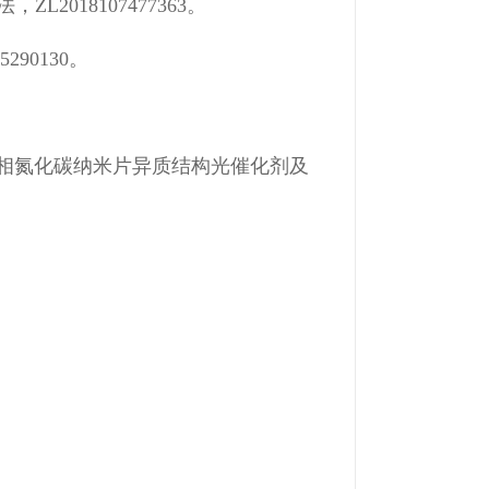
018107477363。
90130。
墨相氮化碳纳米片异质结构光催化剂及