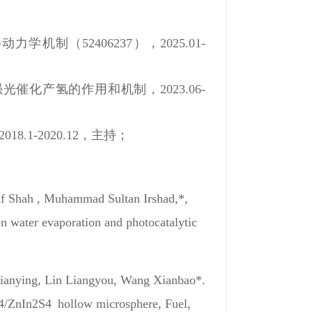
52406237），2025.01-
产氢的作用和机制，2023.06-
1-2020.12，主持；
af Shah , Muhammad Sultan Irshad,*,
 water evaporation and photocatalytic
Jianying, Lin Liangyou, Wang Xianbao*.
O4/ZnIn2S4 hollow microsphere
, Fuel,