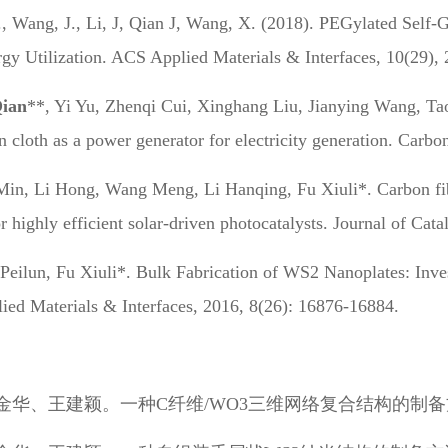
, Wang, J., Li, J, Qian J, Wang, X. (2018). PEGylated Self
rgy Utilization. ACS Applied Materials & Interfaces, 10(29)
Qian
**, Yi Yu, Zhenqi Cui, Xinghang Liu, Jianying Wang, Ta
 cloth as a power generator for electricity generation. Carb
 Min, Li Hong, Wang Meng, Li Hanqing, Fu Xiuli*. Carbon f
r highly efficient solar-driven photocatalysts. Journal of Cat
 Peilun, Fu Xiuli*. Bulk Fabrication of WS2 Nanoplates: Inv
ed Materials & Interfaces, 2016, 8(26): 16876-16884.
王建颖。一种C纤维/WO3三维网络复合结构的制备方法，ZL