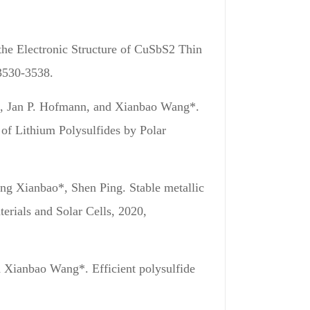
he Electronic Structure of CuSbS2 Thin
3530-3538.
Yu, Jan P. Hofmann, and Xianbao Wang*.
of Lithium Polysulfides by Polar
ng Xianbao*, Shen Ping. Stable metallic
erials and Solar Cells
, 2020,
d Xianbao Wang*. Efficient polysulfide