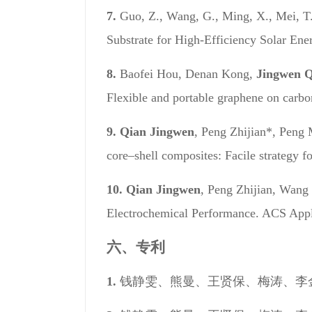
7.
Guo, Z., Wang, G., Ming, X., Mei, T.
Substrate for High-Efficiency Solar Ene
8.
Baofei Hou, Denan Kong,
Jingwen 
Flexible and portable graphene on carbon
9.
Qian Jingwen
, Peng Zhijian*, Peng
core–shell composites: Facile strategy fo
10.
Qian Jingwen
, Peng Zhijian, Wang
Electrochemical Performance. ACS Appli
六、专利
1.
钱静雯、熊曼、王贤保、梅涛、李金华、