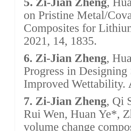
5
.
Zi-Jian Zheng
, Hu
on Pristine Metal/Cov
Composites for Lithiu
2021, 14, 1835.
6.
Zi-Jian Zheng
, Hu
Progress in Designing
Improved Wettability.
7.
Zi-Jian Zheng
, Qi
Rui Wen, Huan Ye*, 
volume change composi