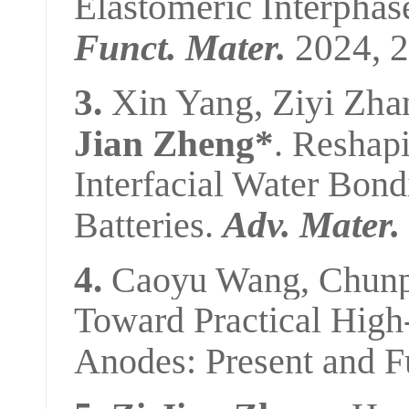
Elastomeric Interphas
Funct. Mater.
2024, 
3
.
Xin Yang, Ziyi Zha
Jian Zheng*
.
Reshapi
Interfacial Water Bond
Batteries.
Adv. Mater.
4
.
Caoyu Wang, Chunp
Toward Practical High
Anodes: Present and F