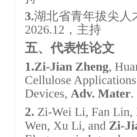
3.
湖北省青年拔尖人才项
2026.12，主持
五、代表性论文
1.
Zi‐Jian Zheng
, Hua
Cellulose Applications
Devices,
Adv. Mater
.
2.
Zi-Wei Li, Fan Lin
Wen, Xu Li, and
Zi-J