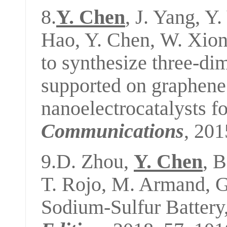
8.
Y. Chen
, J. Yang, Y
Hao, Y. Chen
,
W. Xio
to synthesize three-d
supported on graphene
nanoelectrocatalysts f
Commun
ications
, 201
9.D. Zhou,
Y. Chen
, 
T. Rojo, M. Armand
,
G
Sodium-Sulfur Battery