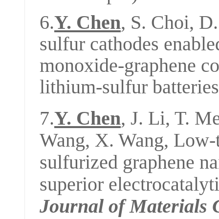
6.
Y. Chen
, S. Choi, D
sulfur cathodes enable
monoxide-graphene com
lithium-sulfur batteri
7.
Y. Chen
, J. Li, T. M
Wang
,
X. Wang, Low-t
sulfurized graphene na
superior electrocatalyt
J
ournal of
Mater
ials