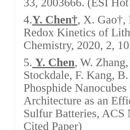
33, 2003666. (ESI Ho
4
.
Y. Chen†
, X. Gao†,
Redox Kinetics of Lith
Chemistry, 2020, 2, 10
5.
Y. Chen
, W. Zhang,
Stockdale, F. Kang, B
Phosphide Nanocubes 
Architecture as an Eff
Sulfur Batteries, ACS
Cited Paper)