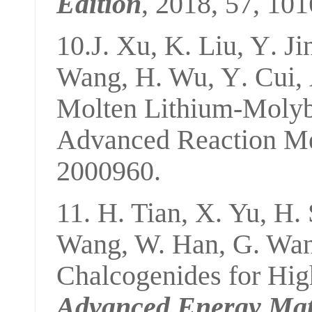
Ed
ition
, 2018, 57, 10
10.J
.
Xu, K
.
Liu, Y
.
Ji
Wang, H
.
Wu, Y
.
Cui
,
Molten Lithium
-
Moly
Advanced Reaction M
2000960.
11.
H. Tian, X. Yu, H.
Wang, W. Han
,
G. Wa
Chalcogenides for Hig
Adv
anced
Energy Mat