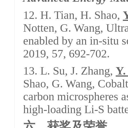
12.
H. Tian, H. Shao,
Notten
,
G. Wang,
Ultr
enabled by an in-situ s
2019, 57, 692-702.
13. L. Su, J. Zhang,
Y.
Shao, G. Wang, Cobalt
carbon microspheres as
high-loading Li-S batt
六、获奖及荣誉