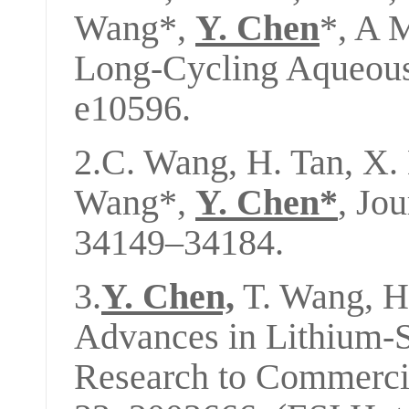
Wang*,
Y. Chen
*, A 
Long-Cycling Aqueous
e10596.
2.C. Wang, H. Tan, X. 
Wang*,
Y. Chen*
, Jo
34149–34184.
3.
Y. Chen,
T. Wang, H.
Advances in Lithium-S
Research to Commercia