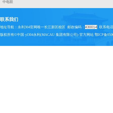
中电联
联系我们
430014
地址导航：永利304官网唯一长江新区校区 邮政编码：
联系电话：(
版权所有©中国·yl304永利(MACAU·集团有限公司)-官方网站
鄂ICP备050