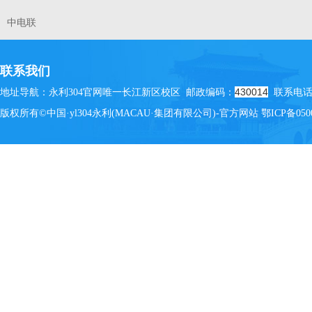
中电联
联系我们
430014
地址导航：永利304官网唯一长江新区校区 邮政编码：
联系电话：(
版权所有©中国·yl304永利(MACAU·集团有限公司)-官方网站
鄂ICP备050