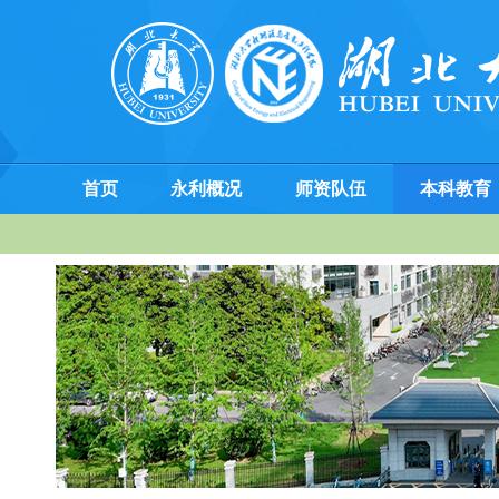
首页
永利概况
师资队伍
本科教育