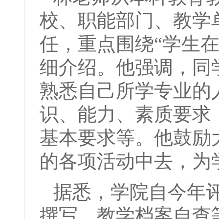
校、职能部门、教学
任，重点围绕“学生
细介绍。他强调，同
熟悉自己所学专业的
识、能力、素质要求
基本要求等。他鼓励
的各项活动中去，为
据悉，学院自今年
撰写、教学档案自查等