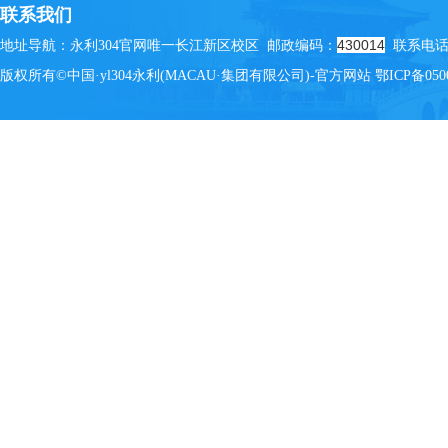
联系我们
430014
地址导航：永利304官网唯一长江新区校区 邮政编码：
联系电话：(
版权所有©中国·yl304永利(MACAU·集团有限公司)-官方网站
鄂ICP备050