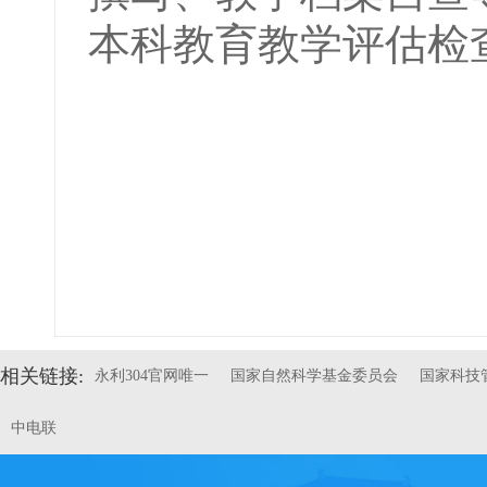
本科教育教学评估检
相关链接:
永利304官网唯一
国家自然科学基金委员会
国家科技
中电联