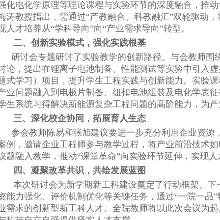
强化电化学原理等理论课程与实验环节的深度融合，推动
梅涛教授指出，需通过“产教融合、科教融汇”双轮驱动
现人才培养从“学科导向”向“产业需求导向”转型。
二、创新实验模式，强化实践根基
研讨会专题研讨了实验教学的创新路径。与会教师围绕
讨论，提出在锂离子电池制备、性能测试等实验中引入虚
题式学习）项目，提升学生工程实践与创新能力。实验课
产业问题融入到电极片制备、纽扣电池组装及电化学表征
学生系统习得解决新能源复杂工程问题的高阶能力，为产
三、深化校企协同，拓展育人生态
参会教师陈易和张旭建议要进一步充分利用企业资源
案例，邀请企业工程师参与教学过程，将产业前沿技术如
议题融入教学，推动“课堂革命”向实验环节延伸，实现
四、凝聚改革共识，共绘发展蓝图
本次研讨会为新学期新工科建设奠定了行动框架。下
资能力强化、评价机制优化等关键任务，通过“一院一品
业需求的创新型新工科人才。全院教师将以此次会议为起