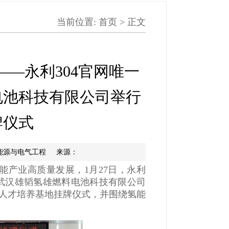
当前位置:
首页
> 正文
—永利304官网唯一
电池科技有限公司举行
牌仪式
：新能源与电气工程 来源：
产业高质量发展，1月27日，永利
赴武汉雄韬氢雄燃料电池科技有限公司
人才培养基地挂牌仪式，并围绕氢能