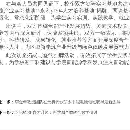
在与会人员共同见证下，校企双方签署实习基地共建协
能产业实习基地”“永利yl304人才培养基地”揭牌。两
度化、常态化新阶段，为学生实习实训、实践教学、就业
座谈中，双方围绕氢能产业发展趋势、关键技术攻关
养等内容深入研讨，达成多项共识。双方一致表示，将
学、科技研发、成果转化、就业推荐等方面开展深度合作
专业人才，为区域新能源产业升级与绿色低碳发展贡献力
此次访企拓岗与签约挂牌活动，有效拓展了学生实践
制，为学校新工科建设与学院新能源学科发展注入新动能
上一条：
李金华教授团队在无机钙钛矿太阳能电池领域取得最新进展
下一条：
双轮驱动·育才升级：新学期产教融合教学研讨